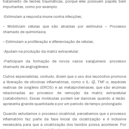
tratamento de lesões traumáticas, porque eles possuem papéis bem
importantes, como por exemplo:
-Estimulam a resposta imune contra infecções;
– Mobilizam células que são atraídas por estímulos – Processo
chamado de quimiotaxia;
– Estimulam a proliferação e diferenciação de células;
-Ajudam na produção da matriz extracelular;
-Participam da formação de novos vasos sanguíneos -processo
chamado de angiogênese.
Outros especialistas, contudo, dizem que o uso dos leucócitos promove
a liberação de citocinas inflamatórias, como o IL- 1β, TNF-α, espécies
reativas de oxigênio (EROS) e as metalproteinases, que são enzimas
relacionadas ao processo de remoção da matriz extracelular
(catabolismo). Essas moléculas podem ser danosas quando a lesão
apresenta grande quantidade e por um período de tempo prolongado.
Quando estudamos o processo cicatricial, percebemos que o processo
inflamatório faz parte da fase inicial da cicatrização e é inclusive
necessária para que a cicatrização dos tecidos possa acontecer. Por