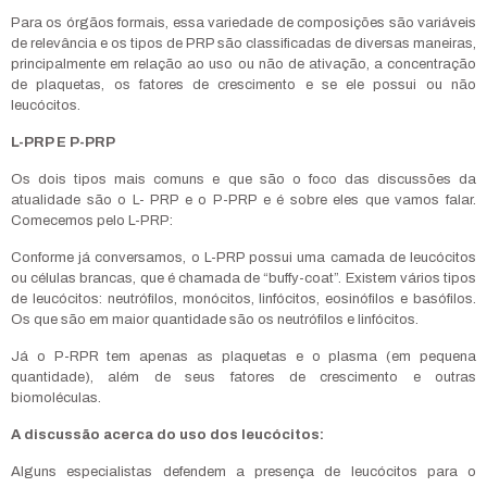
Para os órgãos formais, essa variedade de composições são variáveis
de relevância e os tipos de PRP são classificadas de diversas maneiras,
principalmente em relação ao uso ou não de ativação, a concentração
de plaquetas, os fatores de crescimento e se ele possui ou não
leucócitos.
L-PRP E P-PRP
Os dois tipos mais comuns e que são o foco das discussões da
atualidade são o L- PRP e o P-PRP e é sobre eles que vamos falar.
Comecemos pelo L-PRP:
Conforme já conversamos, o L-PRP possui uma camada de leucócitos
ou células brancas, que é chamada de “buffy-coat”. Existem vários tipos
de leucócitos: neutrófilos, monócitos, linfócitos, eosinófilos e basófilos.
Os que são em maior quantidade são os neutrófilos e linfócitos.
Já o P-RPR tem apenas as plaquetas e o plasma (em pequena
quantidade), além de seus fatores de crescimento e outras
biomoléculas.
A discussão acerca do uso dos leucócitos:
Alguns especialistas defendem a presença de leucócitos para o